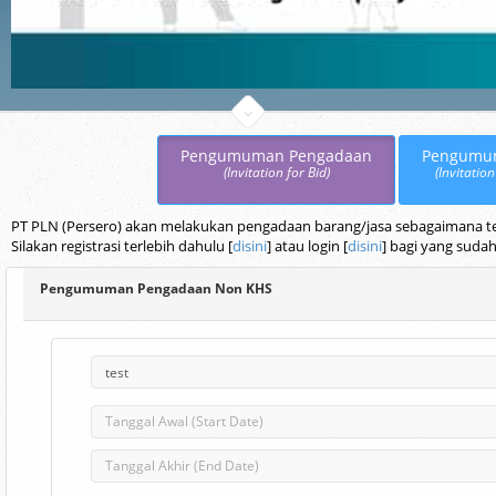
Pengumuman Pengadaan
Pengumu
(Invitation for Bid)
(Invitation
PT PLN (Persero) akan melakukan pengadaan barang/jasa sebagaimana terc
Silakan registrasi terlebih dahulu [
disini
] atau login [
disini
] bagi yang sudah
Pengumuman Pengadaan Non KHS