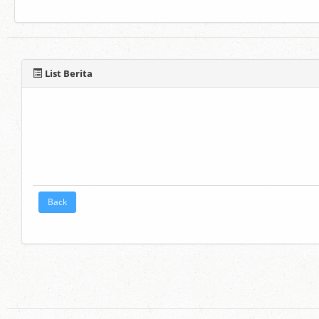
List Berita
Back