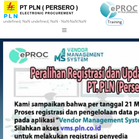
undefined, NaN undefined, NaN - NaN:NaN:NaN
Training