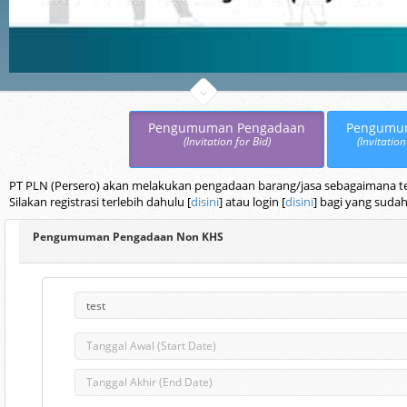
Pengumuman Pengadaan
Pengumu
(Invitation for Bid)
(Invitation
PT PLN (Persero) akan melakukan pengadaan barang/jasa sebagaimana terc
Silakan registrasi terlebih dahulu [
disini
] atau login [
disini
] bagi yang sudah
Pengumuman Pengadaan Non KHS