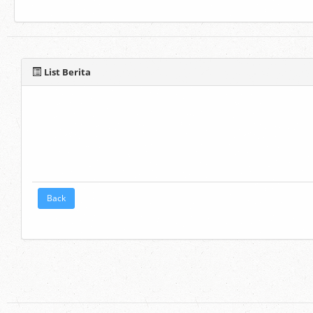
List Berita
Back