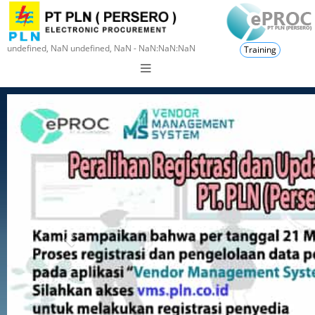
undefined, NaN undefined, NaN - NaN:NaN:NaN
Training