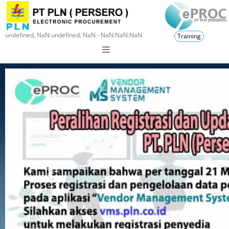
undefined, NaN undefined, NaN - NaN:NaN:NaN
Training