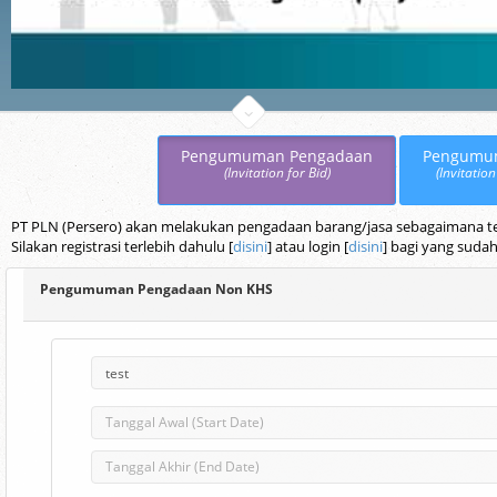
Pengumuman Pengadaan
Pengumu
(Invitation for Bid)
(Invitation
PT PLN (Persero) akan melakukan pengadaan barang/jasa sebagaimana terc
Silakan registrasi terlebih dahulu [
disini
] atau login [
disini
] bagi yang sudah
Pengumuman Pengadaan Non KHS