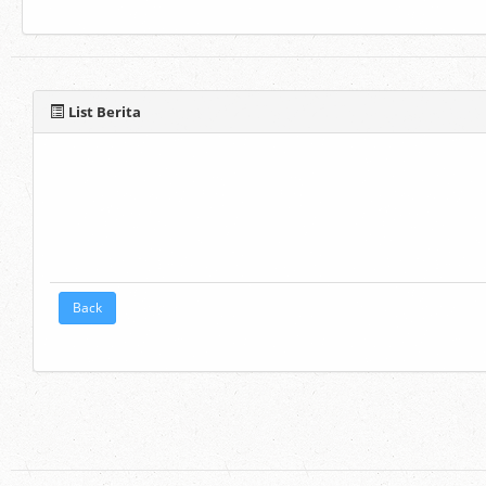
List Berita
Back