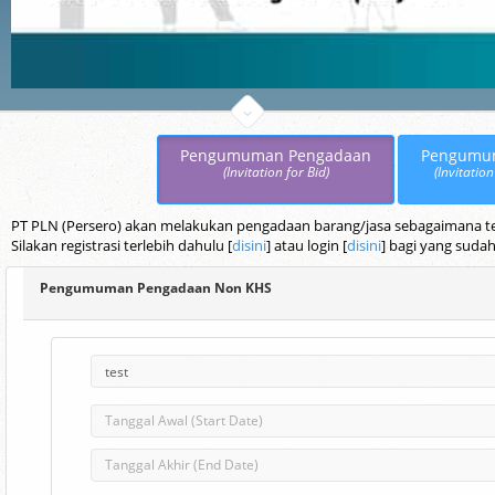
Pengumuman Pengadaan
Pengumu
(Invitation for Bid)
(Invitation
PT PLN (Persero) akan melakukan pengadaan barang/jasa sebagaimana terc
Silakan registrasi terlebih dahulu [
disini
] atau login [
disini
] bagi yang sudah
Pengumuman Pengadaan Non KHS