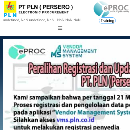
undefined, NaN undefined, NaN - NaN:NaN:NaN
Training