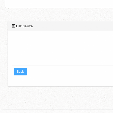
List Berita
Back