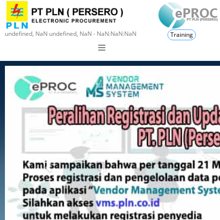
undefined, NaN undefined, NaN - NaN:NaN:NaN
Training