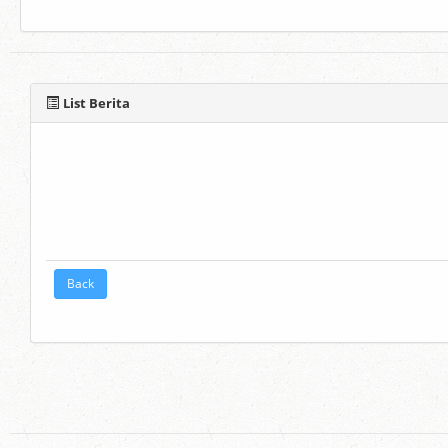
List Berita
Back