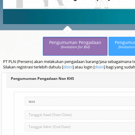
Pengumuman Pengadaan
Pengumu
(Invitation for Bid)
(Invitation
PT PLN (Persero) akan melakukan pengadaan barang/jasa sebagaimana terc
Silakan registrasi terlebih dahulu [
disini
] atau login [
disini
] bagi yang sudah
Pengumuman Pengadaan Non KHS