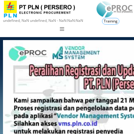
undefined, NaN undefined, NaN - NaN:NaN:NaN
Training