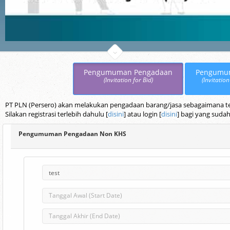
Pengumuman Pengadaan
Pengumu
(Invitation for Bid)
(Invitation
PT PLN (Persero) akan melakukan pengadaan barang/jasa sebagaimana terc
Silakan registrasi terlebih dahulu [
disini
] atau login [
disini
] bagi yang sudah
Pengumuman Pengadaan Non KHS