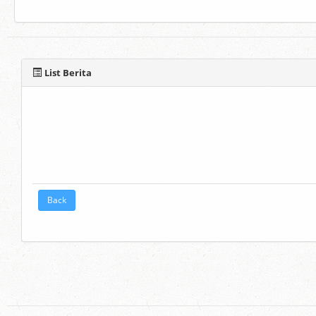
List Berita
Back