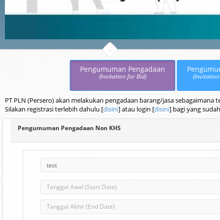
Pengumuman Pengadaan
Pengumu
(Invitation for Bid)
(Invitation
PT PLN (Persero) akan melakukan pengadaan barang/jasa sebagaimana terc
Silakan registrasi terlebih dahulu [
disini
] atau login [
disini
] bagi yang sudah
Pengumuman Pengadaan Non KHS