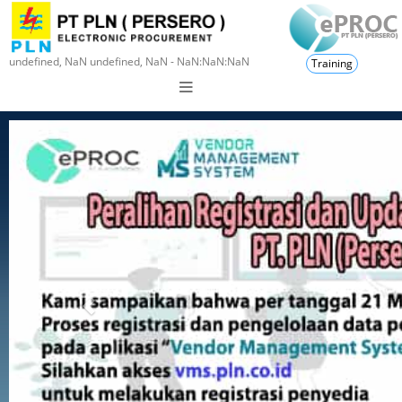
undefined, NaN undefined, NaN - NaN:NaN:NaN
Training