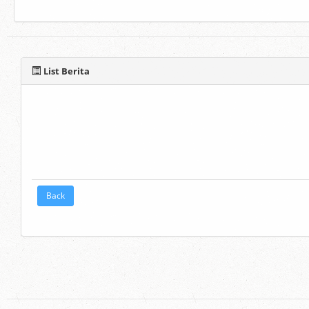
List Berita
Back