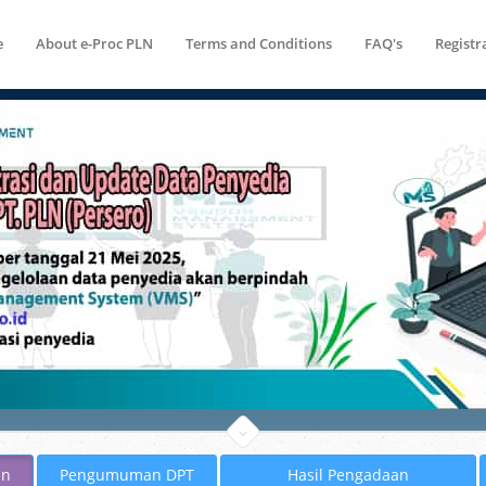
e
About e-Proc PLN
Terms and Conditions
FAQ's
Registr
an
Pengumuman DPT
Hasil Pengadaan