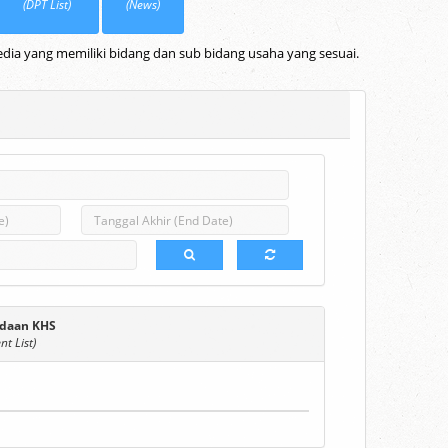
(DPT List)
(News)
dia yang memiliki bidang dan sub bidang usaha yang sesuai.
daan KHS
t List)