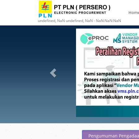
Hom
undefined, NaN undefined, NaN - NaN:NaN:NaN
Pengumuman Pengada