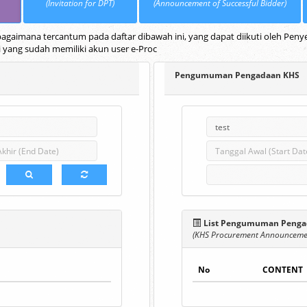
(Invitation for DPT)
(Announcement of Successful Bidder)
gaimana tercantum pada daftar dibawah ini, yang dapat diikuti oleh Penye
i yang sudah memiliki akun user e-Proc
Pengumuman Pengadaan KHS
List Pengumuman Penga
(KHS Procurement Announcemen
No
CONTENT