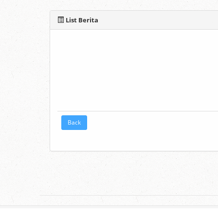
List Berita
Back