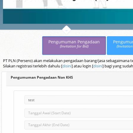
Pengumuman Pengadaan
Pengumu
(Invitation for Bid)
(Invitation
PT PLN (Persero) akan melakukan pengadaan barang/jasa sebagaimana terc
Silakan registrasi terlebih dahulu [
disini
] atau login [
disini
] bagi yang sudah
Pengumuman Pengadaan Non KHS