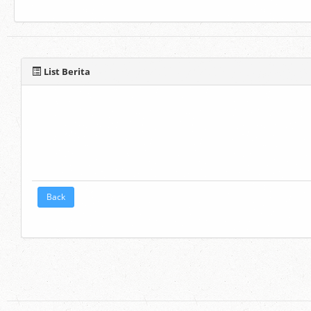
List Berita
Back