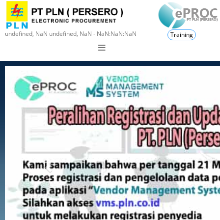
undefined, NaN undefined, NaN - NaN:NaN:NaN
Training