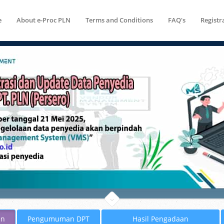
e
About e-Proc PLN
Terms and Conditions
FAQ's
Registr
an
Pengumuman DPT
Hasil Pengadaan