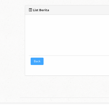
List Berita
Back