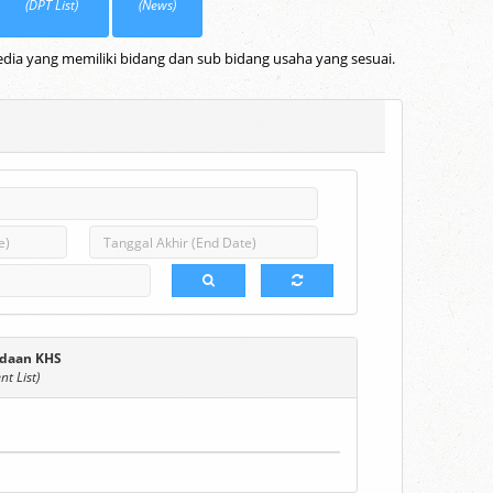
(DPT List)
(News)
dia yang memiliki bidang dan sub bidang usaha yang sesuai.
daan KHS
t List)