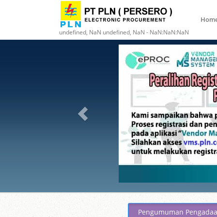
Hom
undefined, NaN undefined, NaN - NaN:NaN:NaN
Pengumuman Pengada