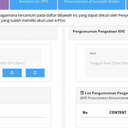
(Invitation for DPT)
(Announcement of Successful Bidder)
gaimana tercantum pada daftar dibawah ini, yang dapat diikuti oleh Penye
i yang sudah memiliki akun user e-Proc
Pengumuman Pengadaan KHS
List Pengumuman Penga
(KHS Procurement Announcemen
No
CONTENT