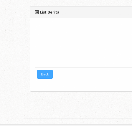
List Berita
Back