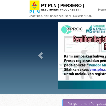
Hom
undefined, NaN undefined, NaN - NaN:NaN:NaN
Pengumuman Pengada