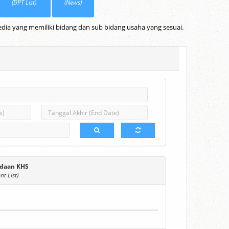
(DPT List)
(News)
dia yang memiliki bidang dan sub bidang usaha yang sesuai.
daan KHS
t List)