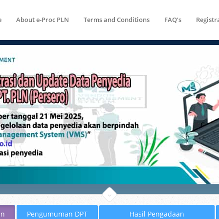
e
About e-Proc PLN
Terms and Conditions
FAQ's
Registr
an
Pengumuman DPT
Hasil Pengadaan