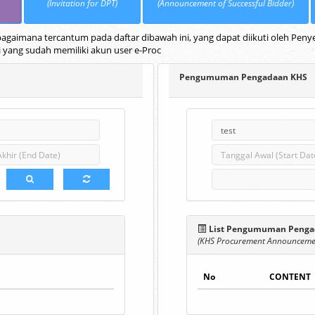
(Invitation for DPT)
(Announcement of Successful Bidder)
gaimana tercantum pada daftar dibawah ini, yang dapat diikuti oleh Penye
i yang sudah memiliki akun user e-Proc
Pengumuman Pengadaan KHS
List Pengumuman Penga
(KHS Procurement Announcemen
No
CONTENT