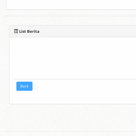
List Berita
Back