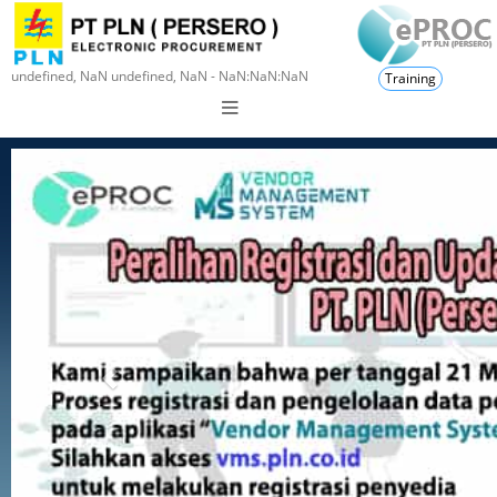
undefined, NaN undefined, NaN - NaN:NaN:NaN
Training