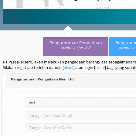
Pengumuman Pengadaan
Pengumu
(Invitation for Bid)
(Invitation
PT PLN (Persero) akan melakukan pengadaan barang/jasa sebagaimana terc
Silakan registrasi terlebih dahulu [
disini
] atau login [
disini
] bagi yang sudah
Pengumuman Pengadaan Non KHS