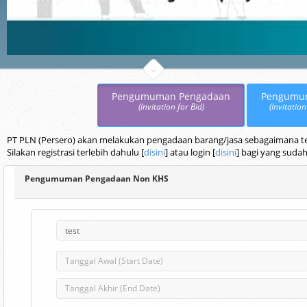
Pengumuman Pengadaan
Pengumu
(Invitation for Bid)
(Invitation
PT PLN (Persero) akan melakukan pengadaan barang/jasa sebagaimana terc
Silakan registrasi terlebih dahulu [
disini
] atau login [
disini
] bagi yang sudah
Pengumuman Pengadaan Non KHS