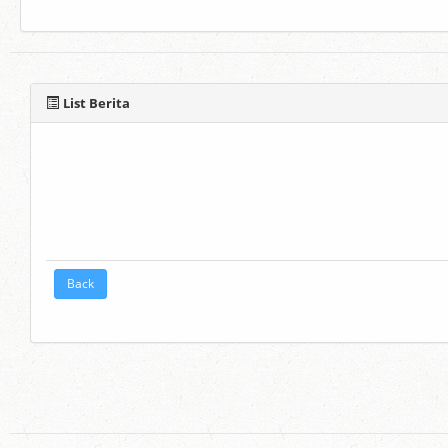
List Berita
Back