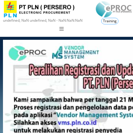
undefined, NaN undefined, NaN - NaN:NaN:NaN
Training