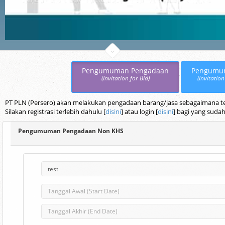
Pengumuman Pengadaan
Pengumu
(Invitation for Bid)
(Invitation
PT PLN (Persero) akan melakukan pengadaan barang/jasa sebagaimana terc
Silakan registrasi terlebih dahulu [
disini
] atau login [
disini
] bagi yang sudah
Pengumuman Pengadaan Non KHS