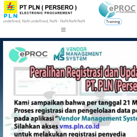
undefined, NaN undefined, NaN - NaN:NaN:NaN
Training