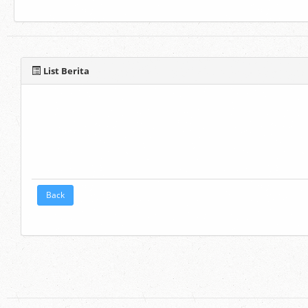
List Berita
Back