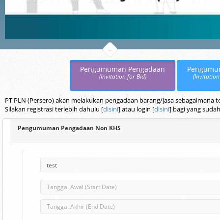
Pengumuman Pengadaan
Pengumu
(Invitation for Bid)
(Invitation
PT PLN (Persero) akan melakukan pengadaan barang/jasa sebagaimana terc
Silakan registrasi terlebih dahulu [
disini
] atau login [
disini
] bagi yang sudah
Pengumuman Pengadaan Non KHS