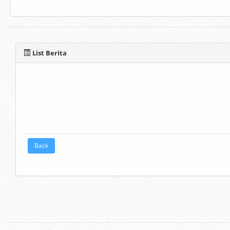
List Berita
Back