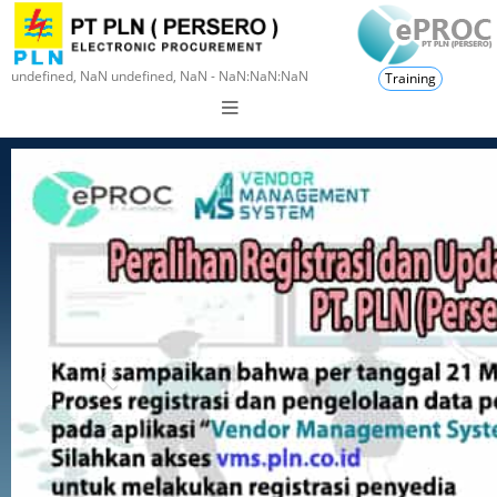
undefined, NaN undefined, NaN - NaN:NaN:NaN
Training