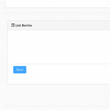
List Berita
Back