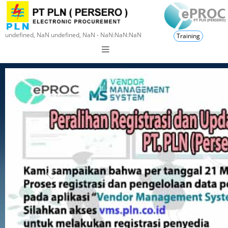
undefined, NaN undefined, NaN - NaN:NaN:NaN
Training