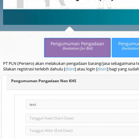
Pengumuman Pengadaan
Pengumu
(Invitation for Bid)
(Invitation
PT PLN (Persero) akan melakukan pengadaan barang/jasa sebagaimana terc
Silakan registrasi terlebih dahulu [
disini
] atau login [
disini
] bagi yang sudah
Pengumuman Pengadaan Non KHS