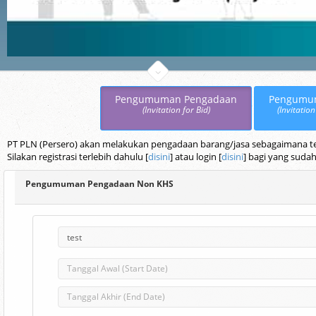
Pengumuman Pengadaan
Pengumu
(Invitation for Bid)
(Invitation
PT PLN (Persero) akan melakukan pengadaan barang/jasa sebagaimana terc
Silakan registrasi terlebih dahulu [
disini
] atau login [
disini
] bagi yang sudah
Pengumuman Pengadaan Non KHS