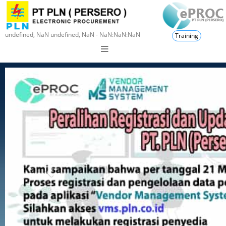
undefined, NaN undefined, NaN - NaN:NaN:NaN
Training