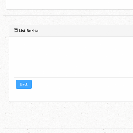
List Berita
Back