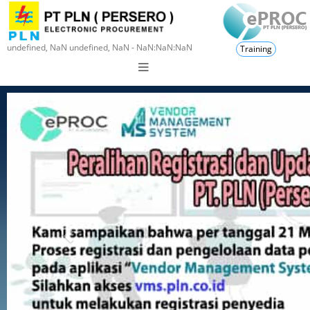
undefined, NaN undefined, NaN - NaN:NaN:NaN
Training