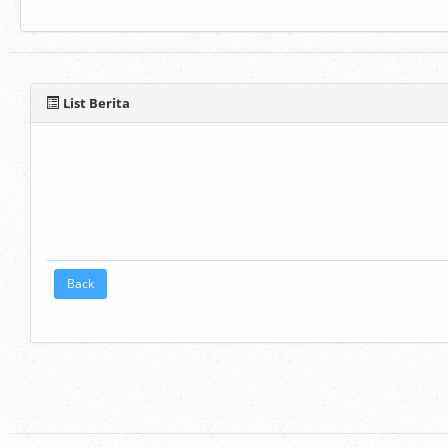
List Berita
Back