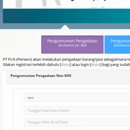
Pengumuman Pengadaan
Pengumu
(Invitation for Bid)
(Invitation
PT PLN (Persero) akan melakukan pengadaan barang/jasa sebagaimana terc
Silakan registrasi terlebih dahulu [
disini
] atau login [
disini
] bagi yang sudah
Pengumuman Pengadaan Non KHS