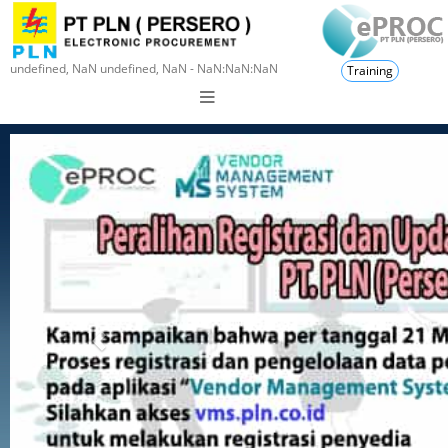
undefined, NaN undefined, NaN - NaN:NaN:NaN
Training