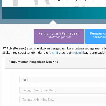
Pengumuman Pengadaan
Pengumu
(Invitation for Bid)
(Invitation
PT PLN (Persero) akan melakukan pengadaan barang/jasa sebagaimana terc
Silakan registrasi terlebih dahulu [
disini
] atau login [
disini
] bagi yang sudah
Pengumuman Pengadaan Non KHS