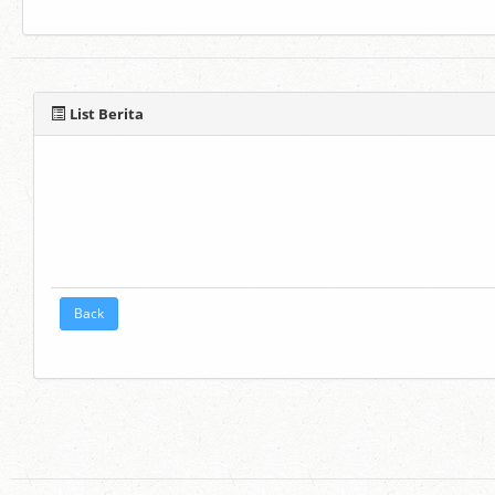
List Berita
Back