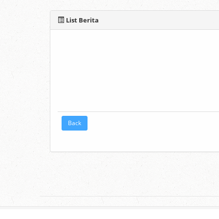
List Berita
Back