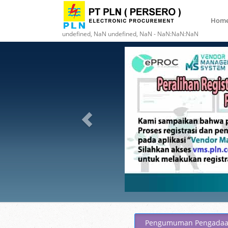
Hom
undefined, NaN undefined, NaN - NaN:NaN:NaN
Pengumuman Pengada