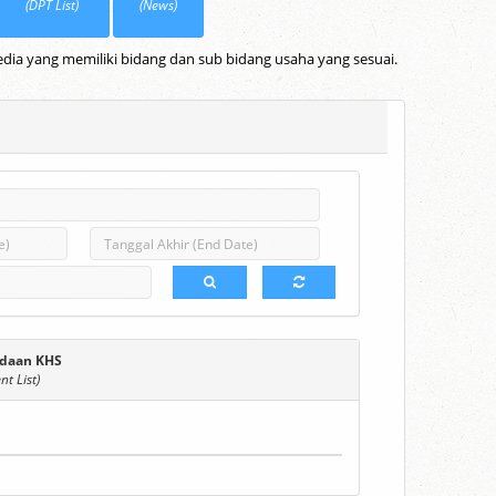
(DPT List)
(News)
dia yang memiliki bidang dan sub bidang usaha yang sesuai.
daan KHS
t List)