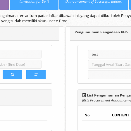
(Invitation for DPT)
(Announcement of Successful Bidder)
gaimana tercantum pada daftar dibawah ini, yang dapat diikuti oleh Penye
i yang sudah memiliki akun user e-Proc
Pengumuman Pengadaan KHS
List Pengumuman Penga
(KHS Procurement Announcemen
No
CONTENT