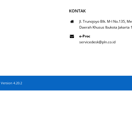
KONTAK
Jl. Trunojoyo Blk. M-I No.135, Me
Daerah Khusus Ibukota Jakarta
e-Proc
servicedesk@pln.co.id
 Version 4.20.2