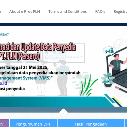
e
About e-Proc PLN
Terms and Conditions
FAQ's
Registr
an
Pengumuman DPT
Hasil Pengadaan