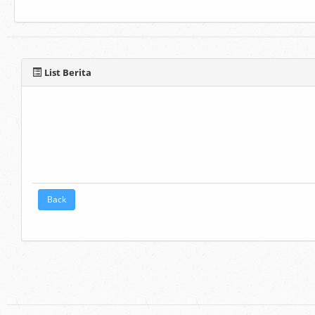
List Berita
Back