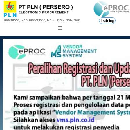
undefined, NaN undefined, NaN - NaN:NaN:NaN
Training