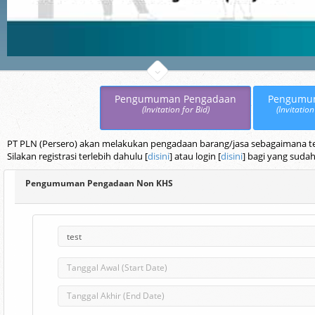
Pengumuman Pengadaan
Pengumu
(Invitation for Bid)
(Invitation
PT PLN (Persero) akan melakukan pengadaan barang/jasa sebagaimana terc
Silakan registrasi terlebih dahulu [
disini
] atau login [
disini
] bagi yang sudah
Pengumuman Pengadaan Non KHS