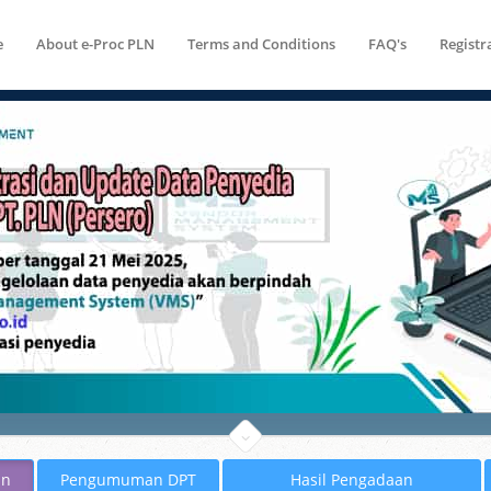
e
About e-Proc PLN
Terms and Conditions
FAQ's
Registr
an
Pengumuman DPT
Hasil Pengadaan