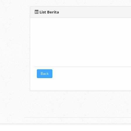
List Berita
Back