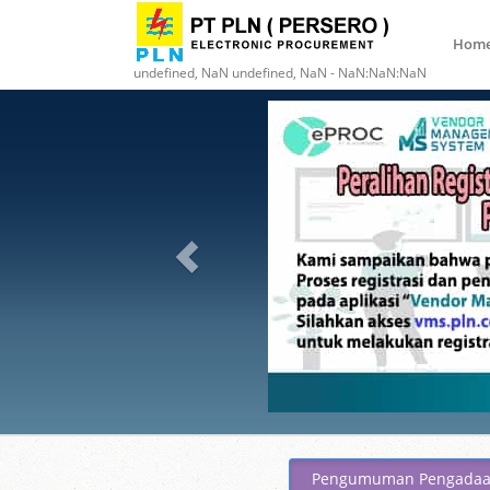
Hom
undefined, NaN undefined, NaN - NaN:NaN:NaN
Pengumuman Pengada