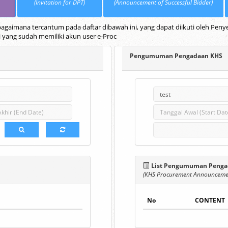
(Invitation for DPT)
(Announcement of Successful Bidder)
gaimana tercantum pada daftar dibawah ini, yang dapat diikuti oleh Penye
i yang sudah memiliki akun user e-Proc
Pengumuman Pengadaan KHS
List Pengumuman Penga
(KHS Procurement Announcemen
No
CONTENT