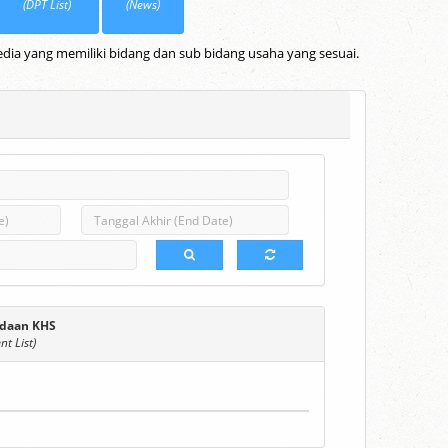
(DPT List)
(News)
dia yang memiliki bidang dan sub bidang usaha yang sesuai.
daan KHS
t List)