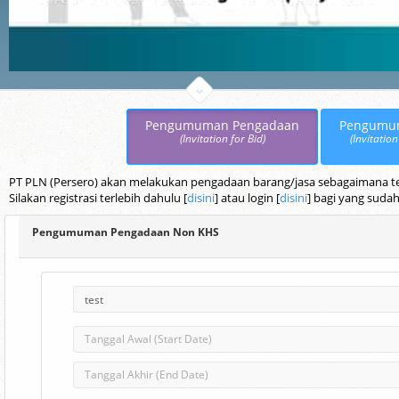
Pengumuman Pengadaan
Pengumu
(Invitation for Bid)
(Invitation
PT PLN (Persero) akan melakukan pengadaan barang/jasa sebagaimana terc
Silakan registrasi terlebih dahulu [
disini
] atau login [
disini
] bagi yang sudah
Pengumuman Pengadaan Non KHS