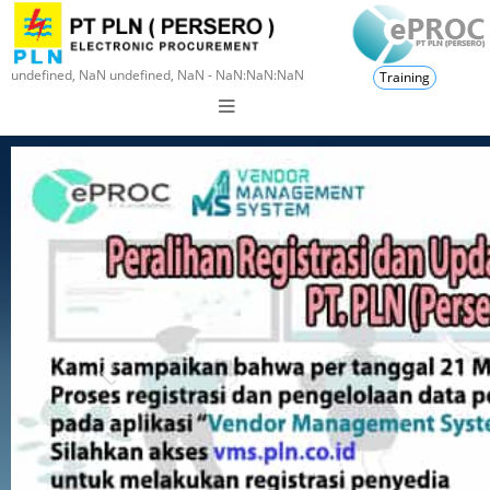
undefined, NaN undefined, NaN - NaN:NaN:NaN
Training