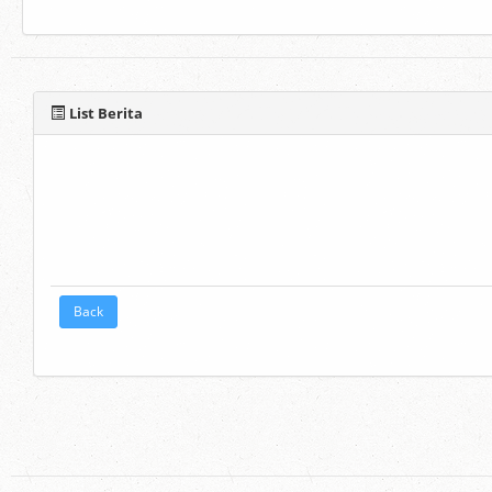
List Berita
Back