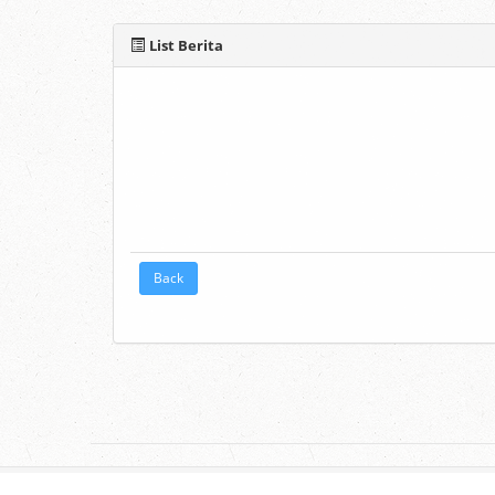
List Berita
Back