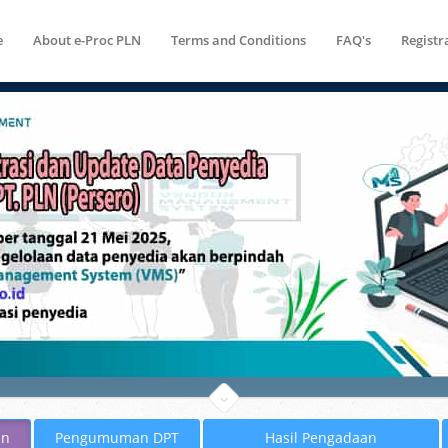
e
About e-Proc PLN
Terms and Conditions
FAQ's
Registr
an
Pengumuman DPT
Hasil Pengadaan