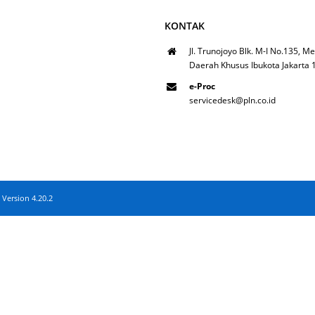
KONTAK
Jl. Trunojoyo Blk. M-I No.135, Me
Daerah Khusus Ibukota Jakarta
e-Proc
servicedesk@pln.co.id
 Version 4.20.2