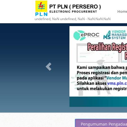
Hom
undefined, NaN undefined, NaN - NaN:NaN:NaN
Pengumuman Pengada