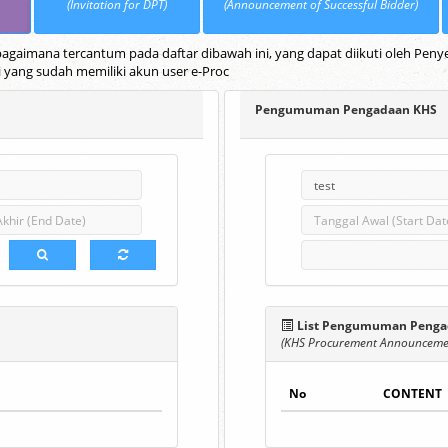
(Invitation for DPT)
(Announcement of Successful Bidder)
gaimana tercantum pada daftar dibawah ini, yang dapat diikuti oleh Penye
i yang sudah memiliki akun user e-Proc
Pengumuman Pengadaan KHS
List Pengumuman Penga
(KHS Procurement Announcemen
No
CONTENT