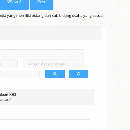
(DPT List)
(News)
dia yang memiliki bidang dan sub bidang usaha yang sesuai.
daan KHS
t List)