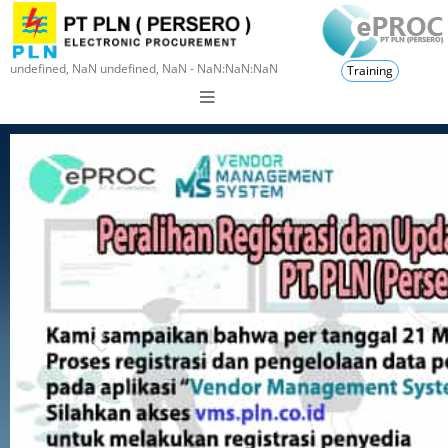
undefined, NaN undefined, NaN - NaN:NaN:NaN
Training