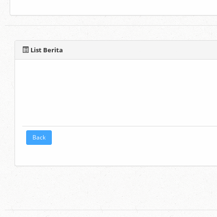
List Berita
Back