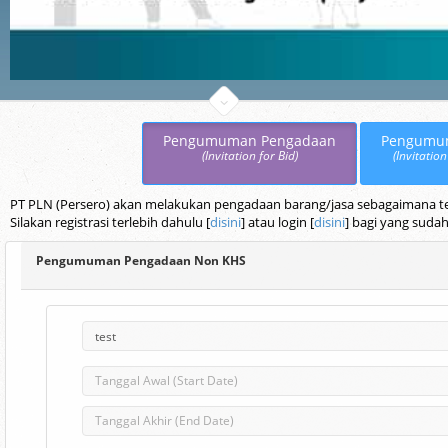
Pengumuman Pengadaan
Pengumu
(Invitation for Bid)
(Invitation
PT PLN (Persero) akan melakukan pengadaan barang/jasa sebagaimana terc
Silakan registrasi terlebih dahulu [
disini
] atau login [
disini
] bagi yang sudah
Pengumuman Pengadaan Non KHS