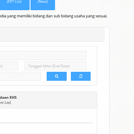
(DPT List)
(News)
dia yang memiliki bidang dan sub bidang usaha yang sesuai.
daan KHS
t List)