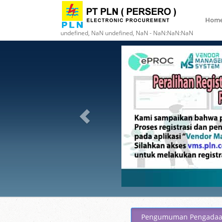
Hom
undefined, NaN undefined, NaN - NaN:NaN:NaN
Pengumuman Pengada