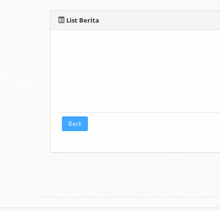
List Berita
Back