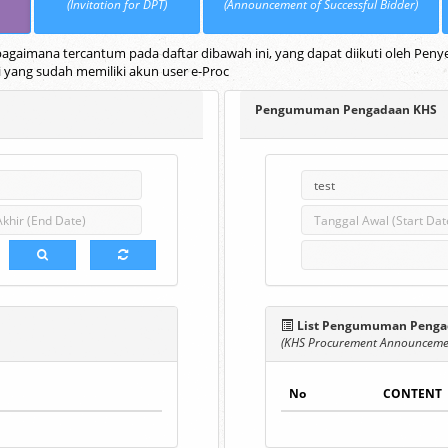
(Invitation for DPT)
(Announcement of Successful Bidder)
gaimana tercantum pada daftar dibawah ini, yang dapat diikuti oleh Penye
i yang sudah memiliki akun user e-Proc
Pengumuman Pengadaan KHS
List Pengumuman Penga
(KHS Procurement Announcemen
No
CONTENT