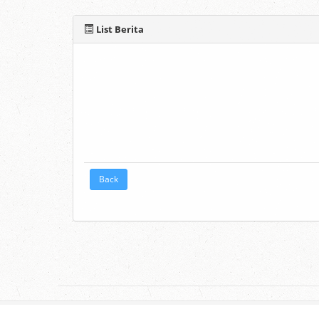
List Berita
Back