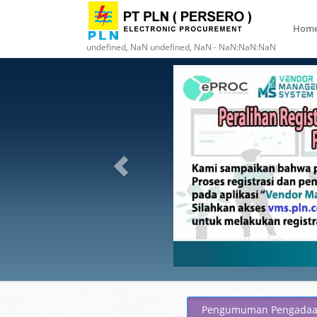
Hom
undefined, NaN undefined, NaN - NaN:NaN:NaN
Pengumuman Pengada