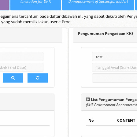
(Invitation for DPT)
(Announcement of Successful Bidder)
gaimana tercantum pada daftar dibawah ini, yang dapat diikuti oleh Penye
i yang sudah memiliki akun user e-Proc
Pengumuman Pengadaan KHS
List Pengumuman Penga
(KHS Procurement Announcemen
No
CONTENT