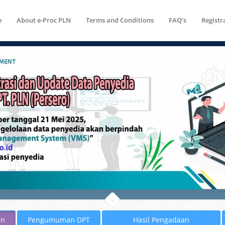
e
About e-Proc PLN
Terms and Conditions
FAQ's
Registr
an
Pengumuman DPT
Hasil Pengadaan