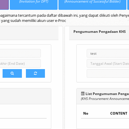
(Invitation for DPT)
(Announcement of Successful Bidder)
gaimana tercantum pada daftar dibawah ini, yang dapat diikuti oleh Penye
i yang sudah memiliki akun user e-Proc
Pengumuman Pengadaan KHS
List Pengumuman Penga
(KHS Procurement Announcemen
No
CONTENT