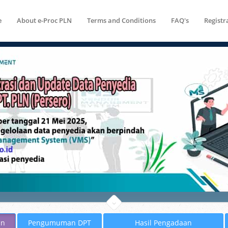
e
About e-Proc PLN
Terms and Conditions
FAQ's
Registr
an
Pengumuman DPT
Hasil Pengadaan