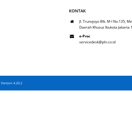
KONTAK
Jl. Trunojoyo Blk. M-I No.135, Me
Daerah Khusus Ibukota Jakarta
e-Proc
servicedesk@pln.co.id
 Version 4.20.2