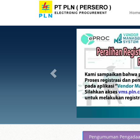
Hom
undefined, NaN undefined, NaN - NaN:NaN:NaN
Pengumuman Pengada