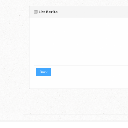
List Berita
Back