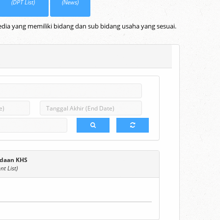
(DPT List)
(News)
dia yang memiliki bidang dan sub bidang usaha yang sesuai.
daan KHS
t List)