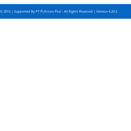
© 2015 | Supported By PT PLN Icon Plus - All Rights Reserved | Version 4.20.2