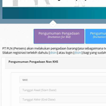
Pengumuman Pengadaan
Pengumu
(Invitation for Bid)
(Invitation
PT PLN (Persero) akan melakukan pengadaan barang/jasa sebagaimana terc
Silakan registrasi terlebih dahulu [
disini
] atau login [
disini
] bagi yang sudah
Pengumuman Pengadaan Non KHS