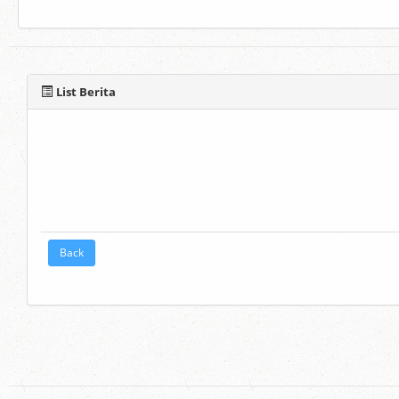
List Berita
Back