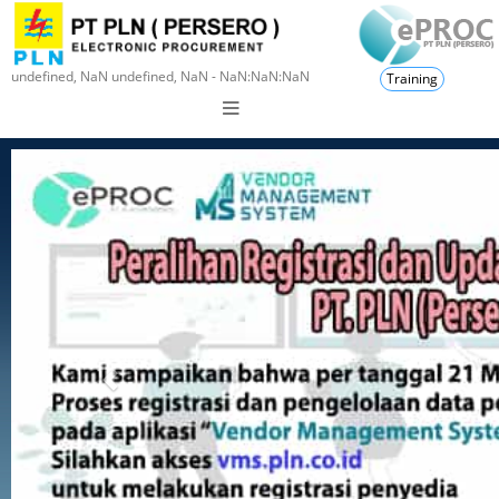
undefined, NaN undefined, NaN - NaN:NaN:NaN
Training