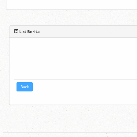
List Berita
Back