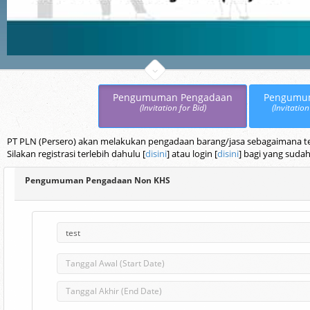
Pengumuman Pengadaan
Pengumu
(Invitation for Bid)
(Invitation
PT PLN (Persero) akan melakukan pengadaan barang/jasa sebagaimana terc
Silakan registrasi terlebih dahulu [
disini
] atau login [
disini
] bagi yang sudah
Pengumuman Pengadaan Non KHS