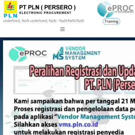
undefined, NaN undefined, NaN - NaN:NaN:NaN
Training