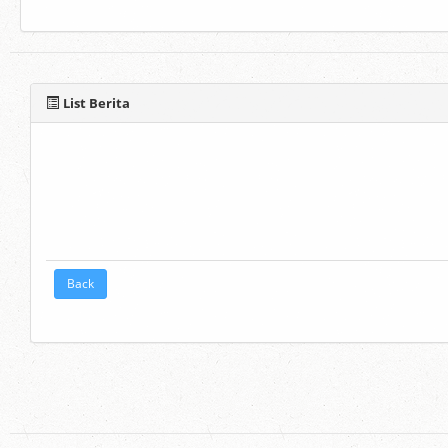
List Berita
Back