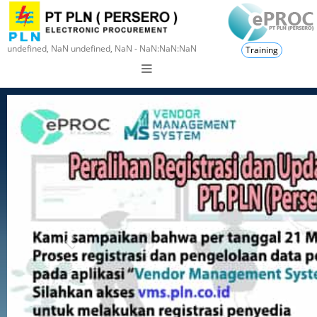
undefined, NaN undefined, NaN - NaN:NaN:NaN
Training