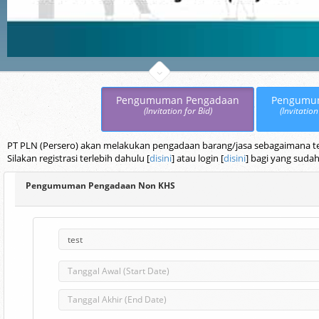
Pengumuman Pengadaan
Pengumu
(Invitation for Bid)
(Invitation
PT PLN (Persero) akan melakukan pengadaan barang/jasa sebagaimana terc
Silakan registrasi terlebih dahulu [
disini
] atau login [
disini
] bagi yang sudah
Pengumuman Pengadaan Non KHS