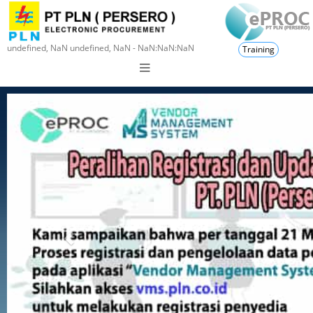
undefined, NaN undefined, NaN - NaN:NaN:NaN
Training