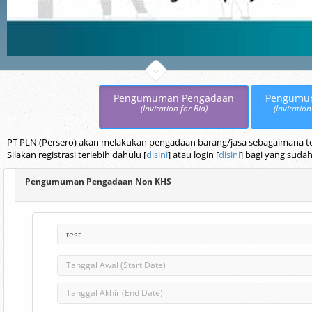
Pengumuman Pengadaan
Pengumu
(Invitation for Bid)
(Invitation
PT PLN (Persero) akan melakukan pengadaan barang/jasa sebagaimana terc
Silakan registrasi terlebih dahulu [
disini
] atau login [
disini
] bagi yang sudah
Pengumuman Pengadaan Non KHS