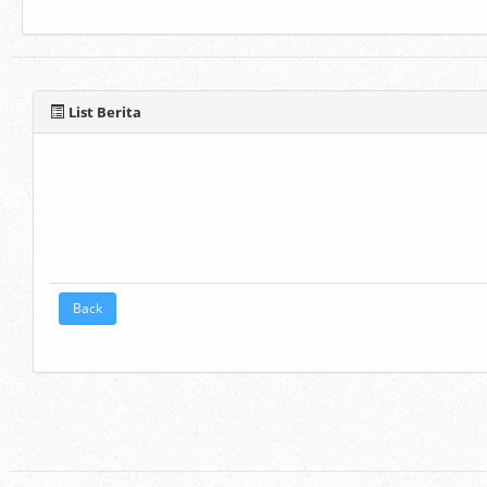
List Berita
Back