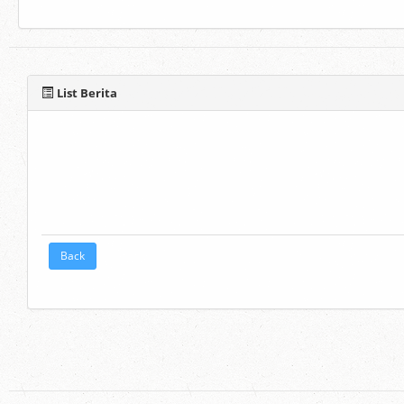
List Berita
Back