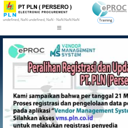
undefined, NaN undefined, NaN - NaN:NaN:NaN
Training