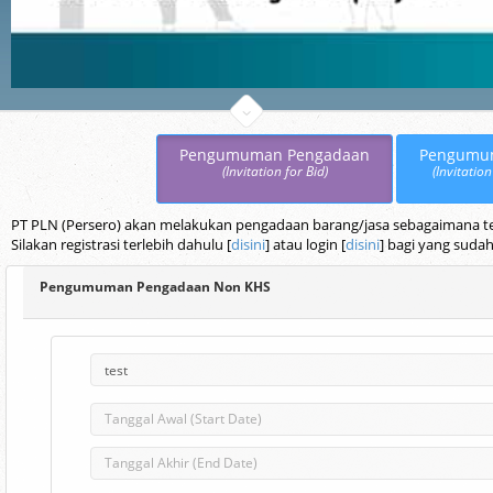
Pengumuman Pengadaan
Pengumu
(Invitation for Bid)
(Invitation
PT PLN (Persero) akan melakukan pengadaan barang/jasa sebagaimana terc
Silakan registrasi terlebih dahulu [
disini
] atau login [
disini
] bagi yang sudah
Pengumuman Pengadaan Non KHS