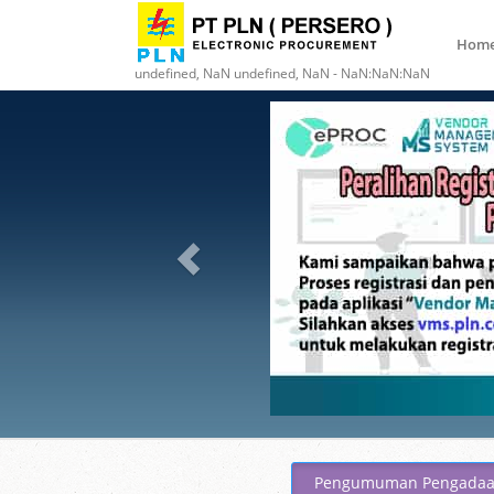
Hom
undefined, NaN undefined, NaN - NaN:NaN:NaN
Pengumuman Pengada