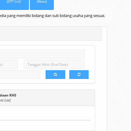
(DPT List)
(News)
dia yang memiliki bidang dan sub bidang usaha yang sesuai.
daan KHS
t List)