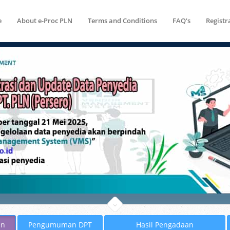
e
About e-Proc PLN
Terms and Conditions
FAQ's
Registr
an
Pengumuman DPT
Hasil Pengadaan