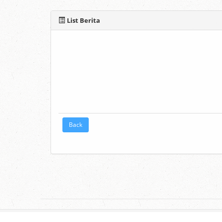
List Berita
Back