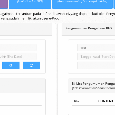
(Invitation for DPT)
(Announcement of Successful Bidder)
gaimana tercantum pada daftar dibawah ini, yang dapat diikuti oleh Penye
i yang sudah memiliki akun user e-Proc
Pengumuman Pengadaan KHS
List Pengumuman Penga
(KHS Procurement Announcemen
No
CONTENT