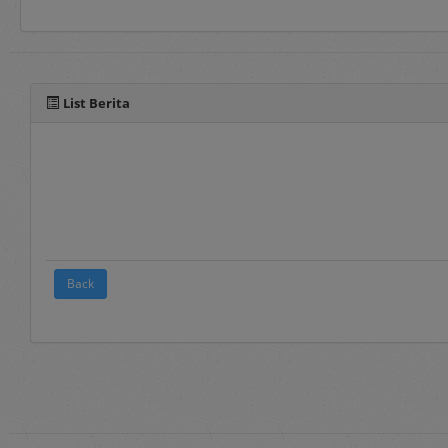
Selain manual book untu
pada fitur panduan yang 
List Berita
Back