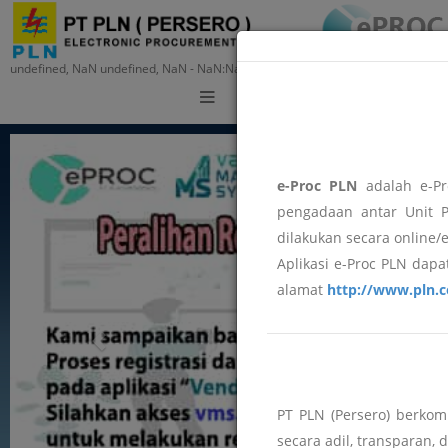
undefined, NaN undefined, NaN - NaN:NaN:NaN
Training
e-Proc PLN
adalah e-Pr
pengadaan antar Unit P
dilakukan secara online/
Aplikasi e-Proc PLN dapat
alamat
http://www.pln.c
PT PLN (Persero) berko
secara adil, transparan, 