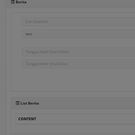
Berita
Pada sisi bawah Portal 
dalam penggunaan aplika
e-Bidding
adalah proses pengadaa
ditentukan oleh Pejabat
e-Reverse Auction
adalah proses pengada
waktu yang telah ditent
Penyedia melakukan pen
List Berita
auction dan e-Revers
disampaikan sebelumnya
CONTENT