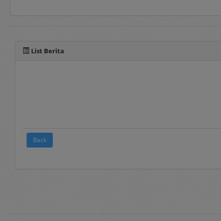
Selain manual book untu
pada fitur panduan yang 
List Berita
Back