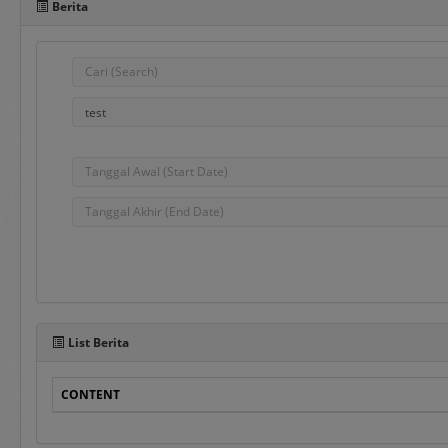
Berita
Pada sisi bawah Portal 
dalam penggunaan aplika
e-Bidding
adalah proses pengadaa
ditentukan oleh Pejabat
e-Reverse Auction
adalah proses pengada
waktu yang telah ditent
Penyedia melakukan pen
List Berita
auction dan e-Revers
disampaikan sebelumnya
CONTENT