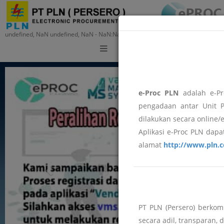
undefined, NaN undefined, NaN - NaN:NaN:NaN
Training
e-Proc PLN
adalah e-Pr
pengadaan antar Unit P
dilakukan secara online/
Aplikasi e-Proc PLN dapat
alamat
http://www.pln.c
PT PLN (Persero) berko
secara adil, transparan, 