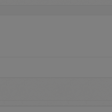
media komunikasi dan informasi yang disampaikan kepada penggun
rsedia informasi
Terms and Conditions
tata cara pelaksanaan p
 syarat dan ketentuan penggunaan aplikasi e-Proc.
uestions
adalah layanan yang menginformasikan pertanyaan 
eputar aplikasi e-Proc PLN
pendaftaran untuk memperoleh
user account
pada aplikasi e-Pro
proses pendaftaran serta informasi daftar alamat PLN untuk
dalam rangka aktivasi
user account
tuk mengakses aplikasi e-Proc PLN dengan memasukkan identit
word