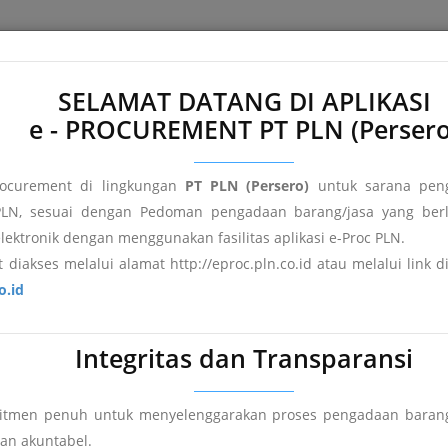
e
About e-Proc PLN
Terms and Conditions
FAQ's
Registr
SELAMAT DATANG DI APLIKASI
e - PROCUREMENT PT PLN (Persero
ocurement di lingkungan
PT PLN (Persero)
untuk sarana peng
LN, sesuai dengan Pedoman pengadaan barang/jasa yang berl
elektronik dengan menggunakan fasilitas aplikasi e-Proc PLN.
 diakses melalui alamat http://eproc.pln.co.id atau melalui link 
o.id
Integritas dan Transparansi
mitmen penuh untuk menyelenggarakan proses pengadaan barang
an
Pengumuman DPT
Hasil Pengadaan
dan akuntabel.