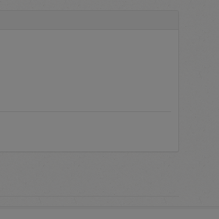
a aplikasi.
engadaan Barang/Jasa secara
yang sering ditanyakan oleh
c PLN.
Manual Books
atau Buku
 melakukan proses verifikasi
as dari akun pengguna berupa