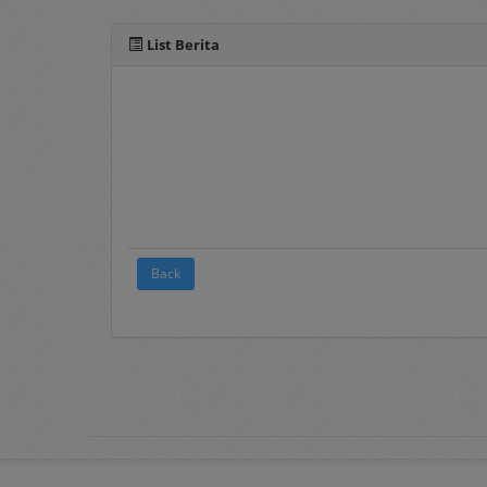
Berita
, merupakan 
List Berita
2. Terms and Conditions
Pada menu ini te
elektronik sebagai
3.
FAQ's
Frequently Asked Q
pengguna layanan s
4.
Registration
Back
Merupakan menu 
Panduan mengenai 
dokumen Penyedia 
5.
Login
Merupakan menu un
username
dan
pass