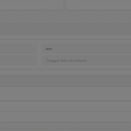
Portal e-Proc PLN
ah gerbang untuk masuk ke aplikasi e-Proc PLN dan di dalamny
, pengumuman pengadaan, hasil pengadaan dan Daftar Penye
na aplikasi serta dapat dipakai sebagai sarana untuk menampun
PLN.
roc PLN tersedia menu sebagai berikut:
edia informasi utama berupa:
adaan
, berisi informasi daftar pengadaan Barang/Jasa yang saat
asa yang berminat dapat mendaftar pada pengadaan tersebut de
 berisi informasi daftar DPT yang dibuka dan Penyedia dapat mend
i melalui proses penilaian kualifikasi dan diundang pada saat dil
berisi informasi hasil pengadaan yang telah selesai dilakukan.
aftar penyedia yang telah ditetapkan sebagai Penyedia Terseleksi.