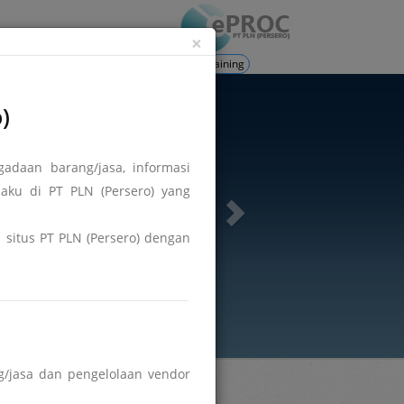
ation
Login
×
Training
)
adaan barang/jasa, informasi
aku di PT PLN (Persero) yang
di situs PT PLN (Persero) dengan
/jasa dan pengelolaan vendor
Hasil DPT
Berita