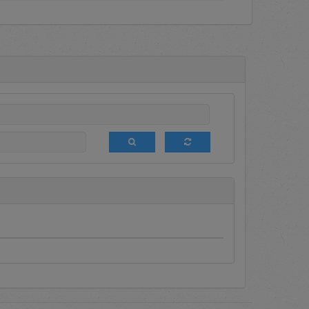
a terdapat informasi mengenai
dia Terseleksi (DPT), media
g berbagai macam promosi bagi
 ini sedang diumumkan sehingga
ngan melakukan login terlebih
aftar setiap saat untuk menjadi
akukan tender terbatas terhadap