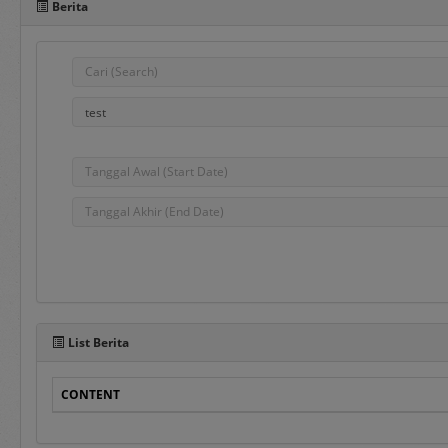
Berita
Pada sisi bawah Portal 
dalam penggunaan aplika
e-Bidding
adalah proses pengadaa
ditentukan oleh Pejabat
e-Reverse Auction
adalah proses pengada
waktu yang telah ditent
Penyedia melakukan pen
List Berita
auction dan e-Revers
disampaikan sebelumnya
CONTENT