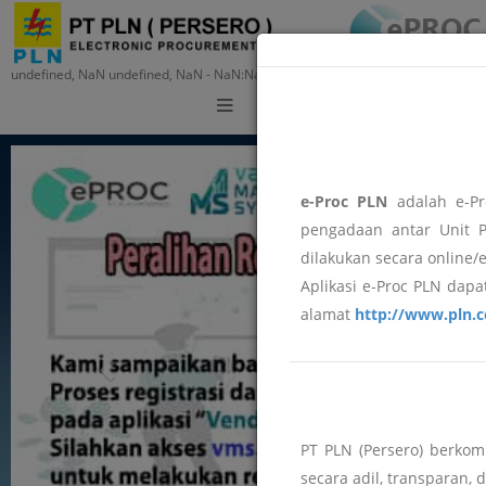
undefined, NaN undefined, NaN - NaN:NaN:NaN
Training
e-Proc PLN
adalah e-Pr
pengadaan antar Unit P
dilakukan secara online/
Aplikasi e-Proc PLN dapat
alamat
http://www.pln.c
PT PLN (Persero) berko
secara adil, transparan, 