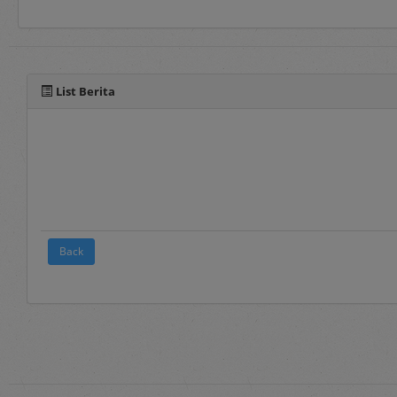
Selain manual book untu
pada fitur panduan yang 
List Berita
Back