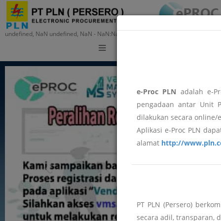
undefined, NaN undefined, NaN - NaN:NaN:NaN
Training
e-Proc PLN
adalah e-Pr
pengadaan antar Unit P
dilakukan secara online/
Aplikasi e-Proc PLN dapat
alamat
http://www.pln.c
PT PLN (Persero) berko
secara adil, transparan, 