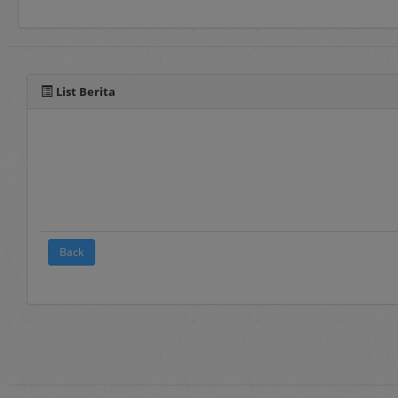
Selain manual book untu
pada fitur panduan yang 
List Berita
Back