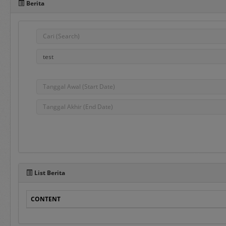
Berita
Pada sisi bawah Portal 
dalam penggunaan aplika
e-Bidding
adalah proses pengadaa
ditentukan oleh Pejabat
e-Reverse Auction
adalah proses pengada
waktu yang telah ditent
Penyedia melakukan pen
List Berita
auction dan e-Revers
disampaikan sebelumnya
CONTENT