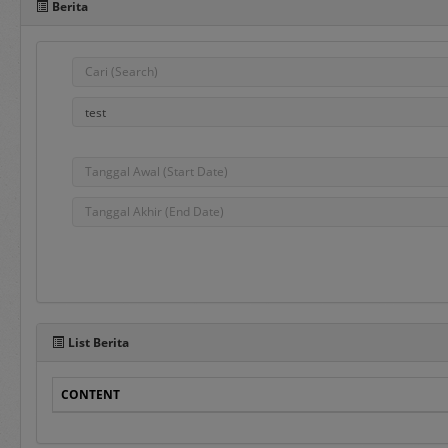
Berita
Pada sisi bawah Portal 
dalam penggunaan aplika
e-Bidding
adalah proses pengadaa
ditentukan oleh Pejabat
e-Reverse Auction
adalah proses pengada
waktu yang telah ditent
Penyedia melakukan pen
List Berita
auction dan e-Revers
disampaikan sebelumnya
CONTENT