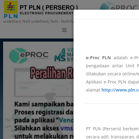
undefined, NaN undefined, NaN - NaN:NaN:NaN
Training
e-Proc PLN
adalah e-Pr
pengadaan antar Unit P
dilakukan secara online/
Aplikasi e-Proc PLN dapat
alamat
http://www.pln.c
PT PLN (Persero) berko
secara adil, transparan, 