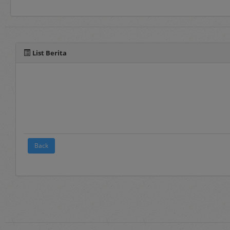
Selain manual book untu
pada fitur panduan yang 
List Berita
Back