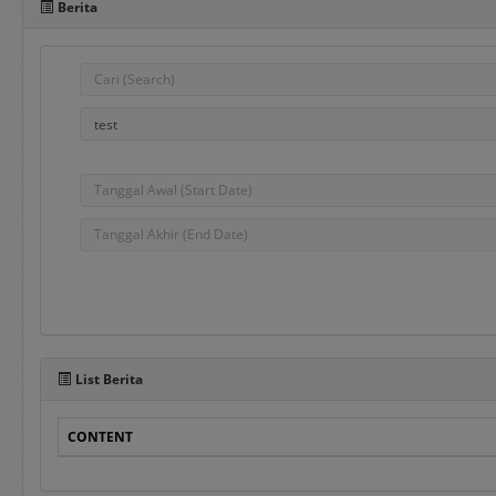
Berita
Pada sisi bawah Portal 
dalam penggunaan aplika
e-Bidding
adalah proses pengadaa
ditentukan oleh Pejabat
e-Reverse Auction
adalah proses pengada
waktu yang telah ditent
Penyedia melakukan pen
List Berita
auction dan e-Revers
disampaikan sebelumnya
CONTENT