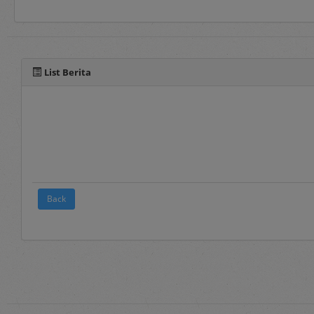
Selain manual book untu
pada fitur panduan yang 
List Berita
Back