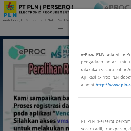
undefined, NaN undefined, NaN - NaN:NaN:NaN
Training
e-Proc PLN
adalah e-Pr
pengadaan antar Unit P
dilakukan secara online/
Aplikasi e-Proc PLN dapat
alamat
http://www.pln.c
PT PLN (Persero) berko
secara adil, transparan, 