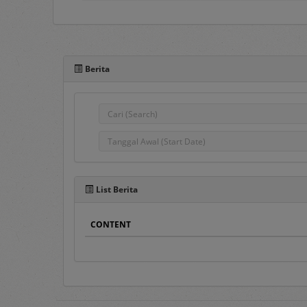
Portal e-Proc PLN adal
pengadaan barang/jasa
Berita
komunikasi antar Penggu
semua Pengguna e-Proc 
Pada sisi atas Portal e-P
1.
Home
Pada menu ini ters
Pengumuman Peng
List Berita
Penyedia Barang/J
dahulu.
CONTENT
Pengumuman DPT
,
Penyedia terseleks
DPT.
Hasil Pengadaan
, 
Hasil DPT
, berisi d