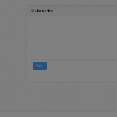
Berita
, merupakan 
List Berita
2. Terms and Conditions
Pada menu ini te
elektronik sebagai
3.
FAQ's
Frequently Asked Q
pengguna layanan s
4.
Registration
Back
Merupakan menu 
Panduan mengenai 
dokumen Penyedia 
5.
Login
Merupakan menu un
username
dan
pass