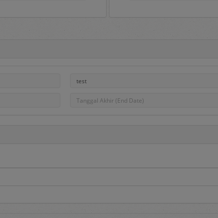
Portal e-Proc PLN
ah gerbang untuk masuk ke aplikasi e-Proc PLN dan di dalamny
, pengumuman pengadaan, hasil pengadaan dan Daftar Penye
na aplikasi serta dapat dipakai sebagai sarana untuk menampun
PLN.
roc PLN tersedia menu sebagai berikut:
edia informasi utama berupa:
adaan
, berisi informasi daftar pengadaan Barang/Jasa yang saat
asa yang berminat dapat mendaftar pada pengadaan tersebut de
 berisi informasi daftar DPT yang dibuka dan Penyedia dapat mend
i melalui proses penilaian kualifikasi dan diundang pada saat dil
berisi informasi hasil pengadaan yang telah selesai dilakukan.
aftar penyedia yang telah ditetapkan sebagai Penyedia Terseleksi.