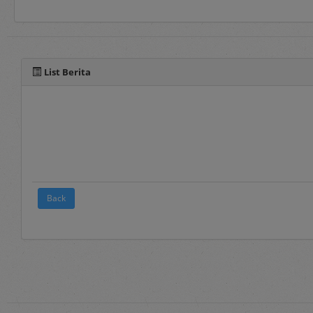
Selain manual book untu
pada fitur panduan yang 
List Berita
Back