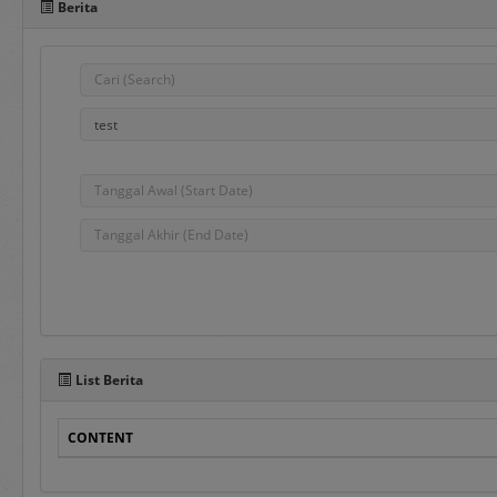
Berita
Pada sisi bawah Portal 
dalam penggunaan aplika
e-Bidding
adalah proses pengadaa
ditentukan oleh Pejabat
e-Reverse Auction
adalah proses pengada
waktu yang telah ditent
Penyedia melakukan pen
List Berita
auction dan e-Revers
disampaikan sebelumnya
CONTENT