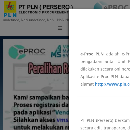
undefined, NaN undefined, NaN - NaN:NaN:NaN
Training
e-Proc PLN
adalah e-Pr
pengadaan antar Unit P
dilakukan secara online/
Aplikasi e-Proc PLN dapat
alamat
http://www.pln.c
PT PLN (Persero) berko
secara adil, transparan, 