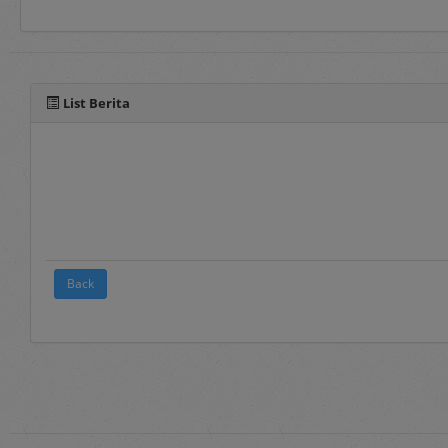
Selain manual book untu
pada fitur panduan yang 
List Berita
Back