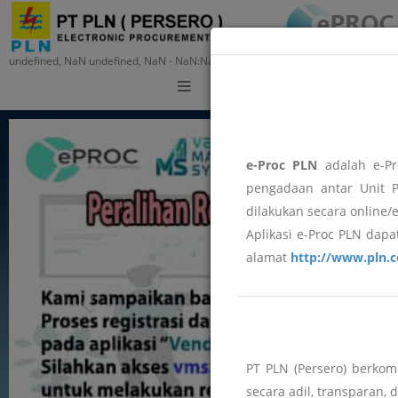
undefined, NaN undefined, NaN - NaN:NaN:NaN
Training
e-Proc PLN
adalah e-Pr
pengadaan antar Unit P
dilakukan secara online/
Aplikasi e-Proc PLN dapat
alamat
http://www.pln.c
PT PLN (Persero) berko
secara adil, transparan, 