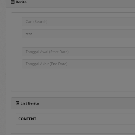
Berita
Pada sisi bawah Portal 
dalam penggunaan aplika
e-Bidding
adalah proses pengadaa
ditentukan oleh Pejabat
e-Reverse Auction
adalah proses pengada
waktu yang telah ditent
Penyedia melakukan pen
List Berita
auction dan e-Revers
disampaikan sebelumnya
CONTENT