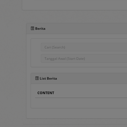
Portal e-Proc PLN adal
pengadaan barang/jasa
Berita
komunikasi antar Penggu
semua Pengguna e-Proc 
Pada sisi atas Portal e-P
1.
Home
Pada menu ini ters
Pengumuman Peng
List Berita
Penyedia Barang/J
dahulu.
CONTENT
Pengumuman DPT
,
Penyedia terseleks
DPT.
Hasil Pengadaan
, 
Hasil DPT
, berisi d