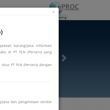
ation
Login
×
Training
)
adaan barang/jasa, informasi
aku di PT PLN (Persero) yang
di situs PT PLN (Persero) dengan
/jasa dan pengelolaan vendor
Hasil DPT
Berita