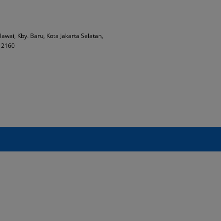
plikasi bila mengalami kendala
lawai, Kby. Baru, Kota Jakarta Selatan,
 12160
 kali dalam waktu yang telah
berulang-ulang dalam jangka
Reverse Auction Terbuka dimana
em selama waktu sesi reverse
hadap penawaran yang telah