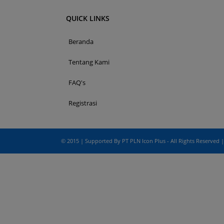
Pada sisi bawah Portal 
dalam penggunaan aplika
QUICK LINKS
Beranda
Tentang Kami
e-Bidding
FAQ's
adalah proses pengadaa
Registrasi
ditentukan oleh Pejabat
e-Reverse Auction
adalah proses pengada
© 2015 | Supported By PT PLN Icon Plus - All Rights Reserved |
waktu yang telah ditent
Penyedia melakukan pen
auction dan e-Revers
disampaikan sebelumnya