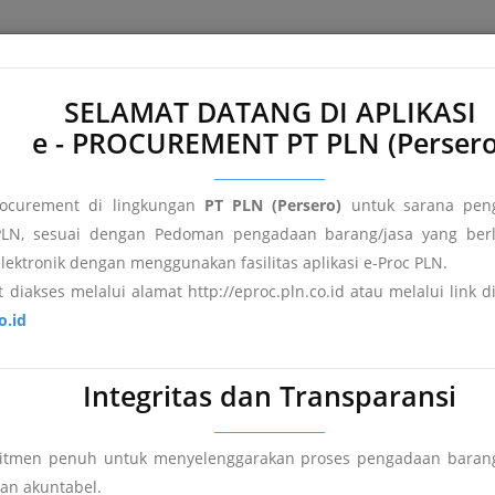
e
About e-Proc PLN
Terms and Conditions
FAQ's
Registr
SELAMAT DATANG DI APLIKASI
e - PROCUREMENT PT PLN (Persero
ocurement di lingkungan
PT PLN (Persero)
untuk sarana peng
LN, sesuai dengan Pedoman pengadaan barang/jasa yang berl
elektronik dengan menggunakan fasilitas aplikasi e-Proc PLN.
 diakses melalui alamat http://eproc.pln.co.id atau melalui link 
o.id
Integritas dan Transparansi
mitmen penuh untuk menyelenggarakan proses pengadaan barang
an
Pengumuman DPT
Hasil Pengadaan
dan akuntabel.