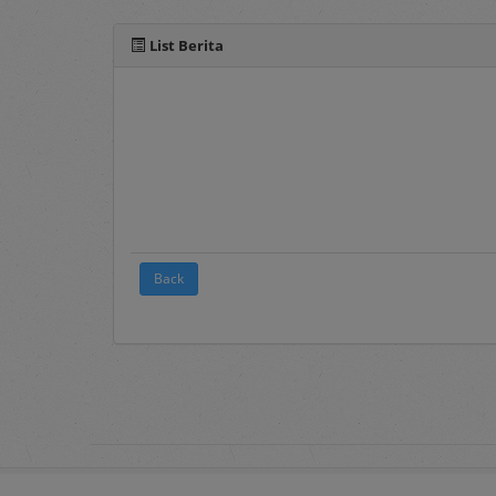
Berita
, merupakan 
List Berita
2. Terms and Conditions
Pada menu ini te
elektronik sebagai
3.
FAQ's
Frequently Asked Q
pengguna layanan s
4.
Registration
Back
Merupakan menu 
Panduan mengenai 
dokumen Penyedia 
5.
Login
Merupakan menu un
username
dan
pass