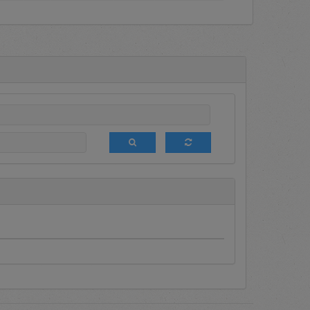
a terdapat informasi mengenai
dia Terseleksi (DPT), media
g berbagai macam promosi bagi
 ini sedang diumumkan sehingga
ngan melakukan login terlebih
aftar setiap saat untuk menjadi
akukan tender terbatas terhadap