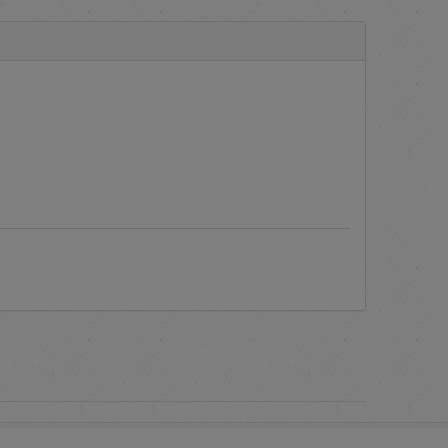
a aplikasi.
engadaan Barang/Jasa secara
yang sering ditanyakan oleh
c PLN.
Manual Books
atau Buku
 melakukan proses verifikasi
as dari akun pengguna berupa