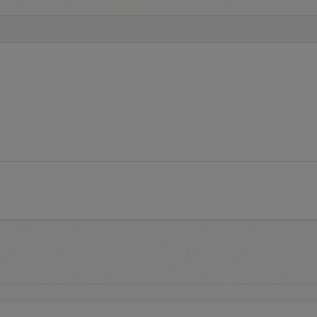
media komunikasi dan informasi yang disampaikan kepada penggun
rsedia informasi
Terms and Conditions
tata cara pelaksanaan p
 syarat dan ketentuan penggunaan aplikasi e-Proc.
uestions
adalah layanan yang menginformasikan pertanyaan 
eputar aplikasi e-Proc PLN
pendaftaran untuk memperoleh
user account
pada aplikasi e-Pro
proses pendaftaran serta informasi daftar alamat PLN untuk
dalam rangka aktivasi
user account
tuk mengakses aplikasi e-Proc PLN dengan memasukkan identit
word