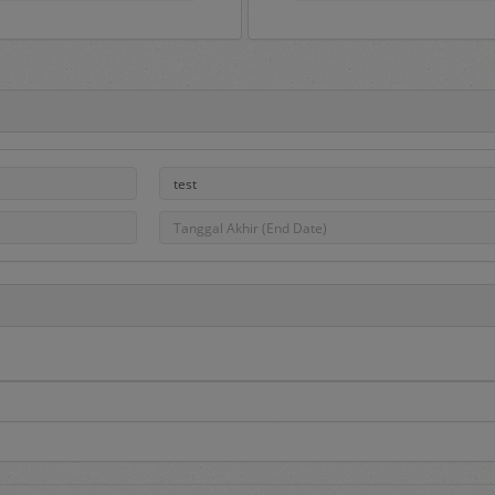
Portal e-Proc PLN
ah gerbang untuk masuk ke aplikasi e-Proc PLN dan di dalamny
, pengumuman pengadaan, hasil pengadaan dan Daftar Penye
na aplikasi serta dapat dipakai sebagai sarana untuk menampun
PLN.
roc PLN tersedia menu sebagai berikut:
edia informasi utama berupa:
adaan
, berisi informasi daftar pengadaan Barang/Jasa yang saat
asa yang berminat dapat mendaftar pada pengadaan tersebut de
 berisi informasi daftar DPT yang dibuka dan Penyedia dapat mend
i melalui proses penilaian kualifikasi dan diundang pada saat dil
berisi informasi hasil pengadaan yang telah selesai dilakukan.
aftar penyedia yang telah ditetapkan sebagai Penyedia Terseleksi.