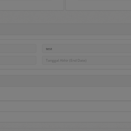
Portal e-Proc PLN
ah gerbang untuk masuk ke aplikasi e-Proc PLN dan di dalamny
, pengumuman pengadaan, hasil pengadaan dan Daftar Penye
na aplikasi serta dapat dipakai sebagai sarana untuk menampun
PLN.
roc PLN tersedia menu sebagai berikut:
edia informasi utama berupa:
adaan
, berisi informasi daftar pengadaan Barang/Jasa yang saat
asa yang berminat dapat mendaftar pada pengadaan tersebut de
 berisi informasi daftar DPT yang dibuka dan Penyedia dapat mend
i melalui proses penilaian kualifikasi dan diundang pada saat dil
berisi informasi hasil pengadaan yang telah selesai dilakukan.
aftar penyedia yang telah ditetapkan sebagai Penyedia Terseleksi.