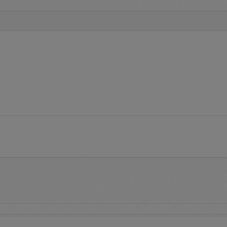
media komunikasi dan informasi yang disampaikan kepada penggun
rsedia informasi
Terms and Conditions
tata cara pelaksanaan p
 syarat dan ketentuan penggunaan aplikasi e-Proc.
uestions
adalah layanan yang menginformasikan pertanyaan 
eputar aplikasi e-Proc PLN
pendaftaran untuk memperoleh
user account
pada aplikasi e-Pro
proses pendaftaran serta informasi daftar alamat PLN untuk
dalam rangka aktivasi
user account
tuk mengakses aplikasi e-Proc PLN dengan memasukkan identit
word