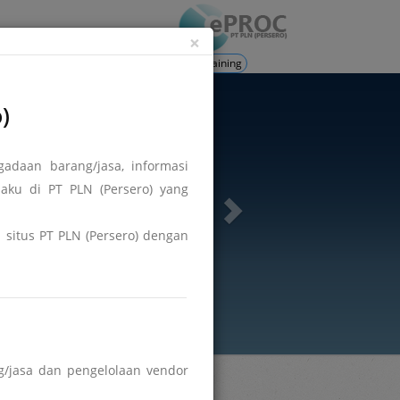
ation
Login
×
Training
)
adaan barang/jasa, informasi
aku di PT PLN (Persero) yang
di situs PT PLN (Persero) dengan
/jasa dan pengelolaan vendor
Hasil DPT
Berita