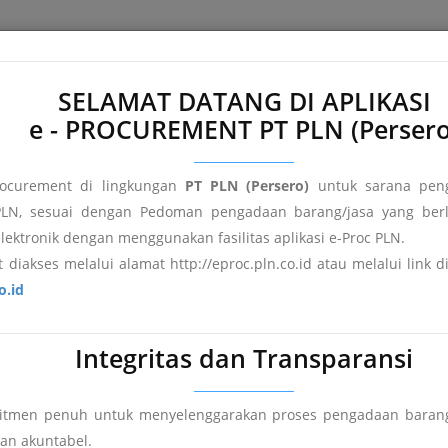
e
About e-Proc PLN
Terms and Conditions
FAQ's
Registr
SELAMAT DATANG DI APLIKASI
e - PROCUREMENT PT PLN (Persero
ocurement di lingkungan
PT PLN (Persero)
untuk sarana peng
LN, sesuai dengan Pedoman pengadaan barang/jasa yang berl
elektronik dengan menggunakan fasilitas aplikasi e-Proc PLN.
 diakses melalui alamat http://eproc.pln.co.id atau melalui link 
o.id
Integritas dan Transparansi
mitmen penuh untuk menyelenggarakan proses pengadaan barang
an
Pengumuman DPT
Hasil Pengadaan
dan akuntabel.