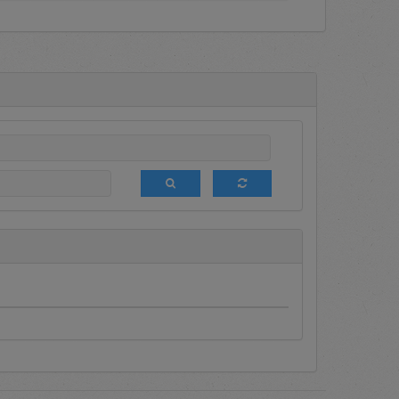
a terdapat informasi mengenai
dia Terseleksi (DPT), media
g berbagai macam promosi bagi
 ini sedang diumumkan sehingga
ngan melakukan login terlebih
aftar setiap saat untuk menjadi
akukan tender terbatas terhadap