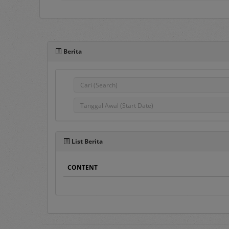
Portal e-Proc PLN adal
pengadaan barang/jasa
Berita
komunikasi antar Penggu
semua Pengguna e-Proc 
Pada sisi atas Portal e-P
1.
Home
Pada menu ini ters
Pengumuman Peng
List Berita
Penyedia Barang/J
dahulu.
CONTENT
Pengumuman DPT
,
Penyedia terseleks
DPT.
Hasil Pengadaan
, 
Hasil DPT
, berisi d