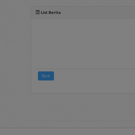
Berita
, merupakan 
List Berita
2. Terms and Conditions
Pada menu ini te
elektronik sebagai
3.
FAQ's
Frequently Asked Q
pengguna layanan s
4.
Registration
Back
Merupakan menu 
Panduan mengenai 
dokumen Penyedia 
5.
Login
Merupakan menu un
username
dan
pass