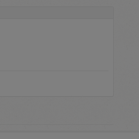
a aplikasi.
engadaan Barang/Jasa secara
yang sering ditanyakan oleh
c PLN.
Manual Books
atau Buku
 melakukan proses verifikasi
as dari akun pengguna berupa