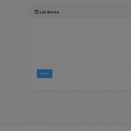
Berita
, merupakan 
List Berita
2. Terms and Conditions
Pada menu ini te
elektronik sebagai
3.
FAQ's
Frequently Asked Q
pengguna layanan s
4.
Registration
Back
Merupakan menu 
Panduan mengenai 
dokumen Penyedia 
5.
Login
Merupakan menu un
username
dan
pass