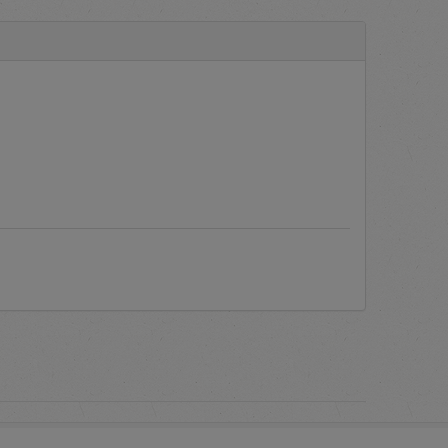
a aplikasi.
engadaan Barang/Jasa secara
yang sering ditanyakan oleh
c PLN.
Manual Books
atau Buku
 melakukan proses verifikasi
as dari akun pengguna berupa