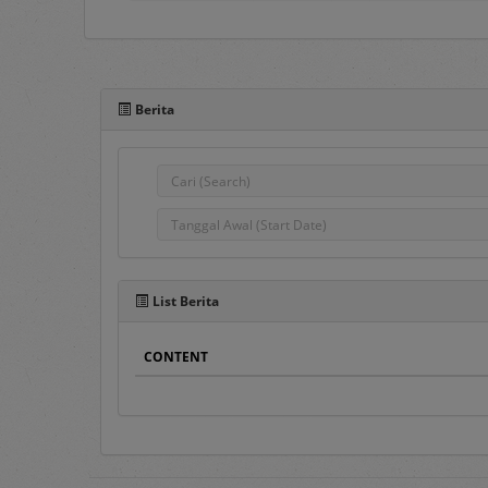
Portal e-Proc PLN adal
pengadaan barang/jasa
Berita
komunikasi antar Penggu
semua Pengguna e-Proc 
Pada sisi atas Portal e-P
1.
Home
Pada menu ini ters
Pengumuman Peng
List Berita
Penyedia Barang/J
dahulu.
CONTENT
Pengumuman DPT
,
Penyedia terseleks
DPT.
Hasil Pengadaan
, 
Hasil DPT
, berisi d