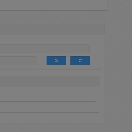
a terdapat informasi mengenai
dia Terseleksi (DPT), media
g berbagai macam promosi bagi
 ini sedang diumumkan sehingga
ngan melakukan login terlebih
aftar setiap saat untuk menjadi
akukan tender terbatas terhadap