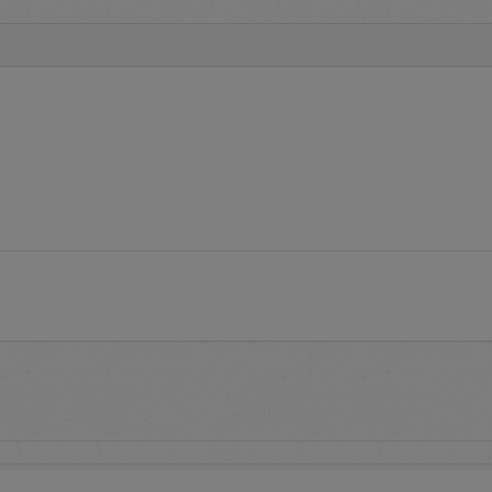
media komunikasi dan informasi yang disampaikan kepada penggun
rsedia informasi
Terms and Conditions
tata cara pelaksanaan p
 syarat dan ketentuan penggunaan aplikasi e-Proc.
uestions
adalah layanan yang menginformasikan pertanyaan 
eputar aplikasi e-Proc PLN
pendaftaran untuk memperoleh
user account
pada aplikasi e-Pro
proses pendaftaran serta informasi daftar alamat PLN untuk
dalam rangka aktivasi
user account
tuk mengakses aplikasi e-Proc PLN dengan memasukkan identit
word