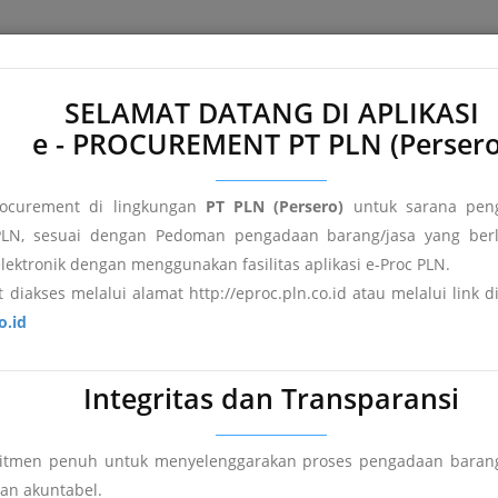
e
About e-Proc PLN
Terms and Conditions
FAQ's
Registr
SELAMAT DATANG DI APLIKASI
e - PROCUREMENT PT PLN (Persero
ocurement di lingkungan
PT PLN (Persero)
untuk sarana peng
LN, sesuai dengan Pedoman pengadaan barang/jasa yang berl
elektronik dengan menggunakan fasilitas aplikasi e-Proc PLN.
 diakses melalui alamat http://eproc.pln.co.id atau melalui link 
o.id
Integritas dan Transparansi
mitmen penuh untuk menyelenggarakan proses pengadaan barang
an
Pengumuman DPT
Hasil Pengadaan
dan akuntabel.