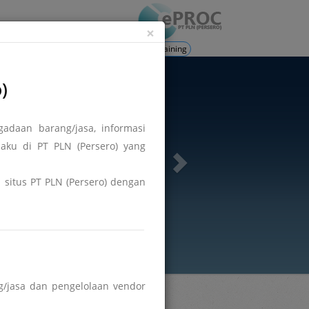
ation
Login
×
Training
)
adaan barang/jasa, informasi
aku di PT PLN (Persero) yang
di situs PT PLN (Persero) dengan
/jasa dan pengelolaan vendor
Hasil DPT
Berita