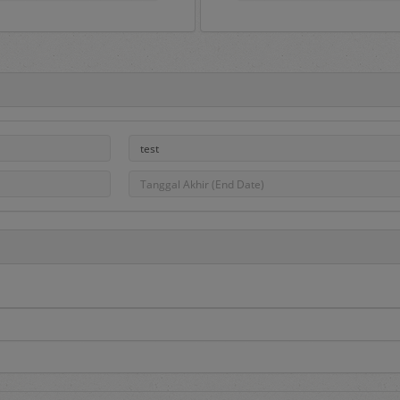
Portal e-Proc PLN
ah gerbang untuk masuk ke aplikasi e-Proc PLN dan di dalamny
, pengumuman pengadaan, hasil pengadaan dan Daftar Penye
na aplikasi serta dapat dipakai sebagai sarana untuk menampun
PLN.
roc PLN tersedia menu sebagai berikut:
edia informasi utama berupa:
adaan
, berisi informasi daftar pengadaan Barang/Jasa yang saat
asa yang berminat dapat mendaftar pada pengadaan tersebut de
 berisi informasi daftar DPT yang dibuka dan Penyedia dapat mend
i melalui proses penilaian kualifikasi dan diundang pada saat dil
berisi informasi hasil pengadaan yang telah selesai dilakukan.
aftar penyedia yang telah ditetapkan sebagai Penyedia Terseleksi.