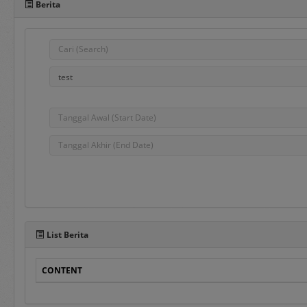
Berita
Pada sisi bawah Portal 
dalam penggunaan aplika
e-Bidding
adalah proses pengadaa
ditentukan oleh Pejabat
e-Reverse Auction
adalah proses pengada
waktu yang telah ditent
Penyedia melakukan pen
List Berita
auction dan e-Revers
disampaikan sebelumnya
CONTENT