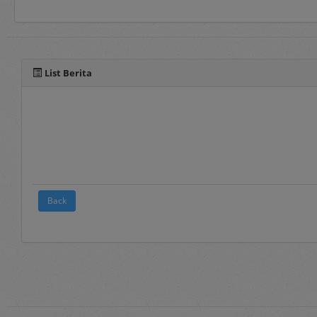
Selain manual book untu
pada fitur panduan yang 
List Berita
Back