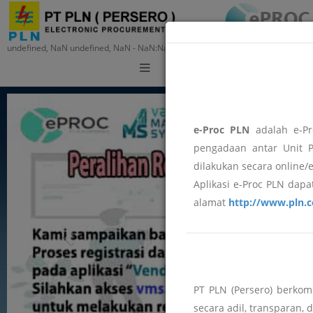
undefined, NaN undefined, NaN - NaN:NaN:NaN
Training
e-Proc PLN
adalah e-Pr
pengadaan antar Unit P
dilakukan secara online/
Aplikasi e-Proc PLN dapat
alamat
http://www.pln.c
PT PLN (Persero) berko
secara adil, transparan, 