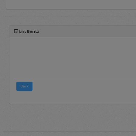
Selain manual book untu
pada fitur panduan yang 
List Berita
Back