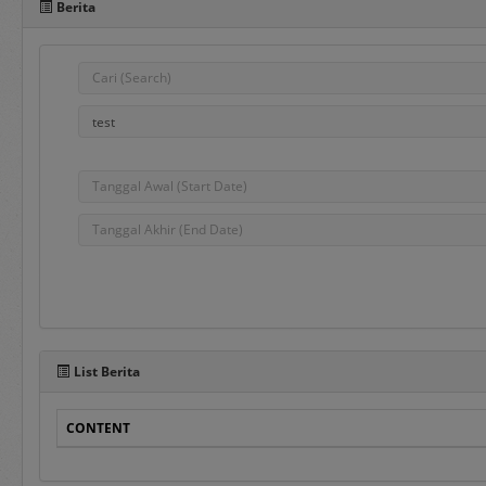
Berita
Pada sisi bawah Portal 
dalam penggunaan aplika
e-Bidding
adalah proses pengadaa
ditentukan oleh Pejabat
e-Reverse Auction
adalah proses pengada
waktu yang telah ditent
Penyedia melakukan pen
List Berita
auction dan e-Revers
disampaikan sebelumnya
CONTENT