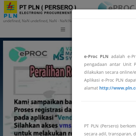
undefined, NaN undefined, NaN - NaN:NaN:NaN
Training
e-Proc PLN
adalah e-Pr
pengadaan antar Unit P
dilakukan secara online/
Aplikasi e-Proc PLN dapat
alamat
http://www.pln.c
PT PLN (Persero) berko
secara adil, transparan, 