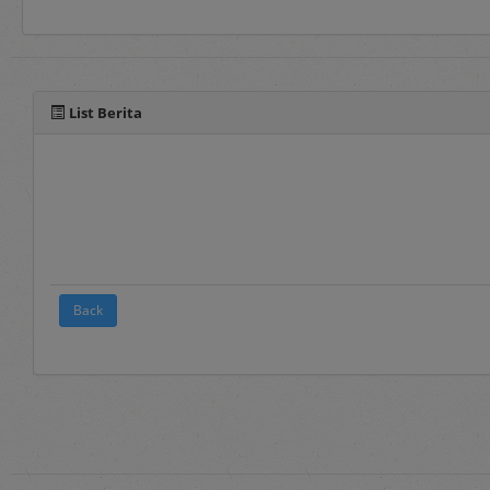
Selain manual book untu
pada fitur panduan yang 
List Berita
Back