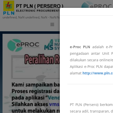
undefined, NaN undefined, NaN - NaN:NaN:NaN
Training
e-Proc PLN
adalah e-Pr
pengadaan antar Unit P
dilakukan secara online/
Aplikasi e-Proc PLN dapat
alamat
http://www.pln.c
PT PLN (Persero) berko
secara adil, transparan, 