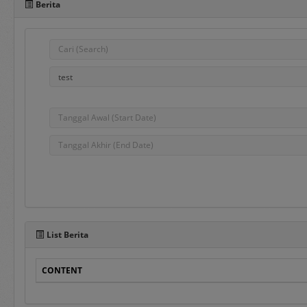
Berita
Pada sisi bawah Portal 
dalam penggunaan aplika
e-Bidding
adalah proses pengadaa
ditentukan oleh Pejabat
e-Reverse Auction
adalah proses pengada
waktu yang telah ditent
Penyedia melakukan pen
List Berita
auction dan e-Revers
disampaikan sebelumnya
CONTENT